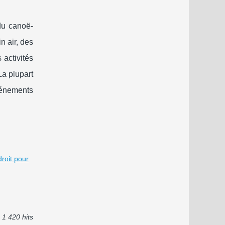
 du canoë-
n air, des
 activités
La plupart
vénements
roit pour
1 420 hits