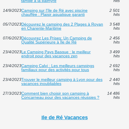
famille à la palmyre
hits
14/9/2023
Camping sur l'île de Ré avec piscine
2 501
chauffée : Plaisir aquatique garanti
hits
05/7/2023
Découvrez le camping des 2 Plages à Royan
3 548
en Charente-Maritime
hits
07/6/2023
Découvrez Les Prises: Un Camping de
2 456
Qualité Supérieure à Île de Ré
hits
23/4/2023
Le Camping Pays Basque : le meilleur
3 499
endroit pour des vacances zen
hits
23/4/2023
Camping Calvi : Les meilleurs campings
2 692
familiaux pour des activités pour tous
hits
23/4/2023
Trouver le meilleur camping à Lyon pour des
2 440
vacances inoubliables
hits
27/3/2023
Comment bien choisir son camping à
14 486
Concarneau pour des vacances réussies ?
hits
Ile de Ré Vacances