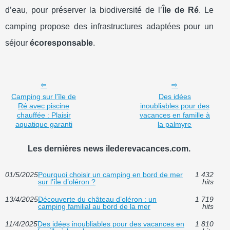
d’eau, pour préserver la biodiversité de l’
Île de Ré
. Le
camping propose des infrastructures adaptées pour un
séjour
écoresponsable
.
Camping sur l'île de
Des idées
Ré avec piscine
inoubliables pour des
chauffée : Plaisir
vacances en famille à
aquatique garanti
la palmyre
Les dernières news ilederevacances.com.
01/5/2025
Pourquoi choisir un camping en bord de mer
1 432
sur l’île d’oléron ?
hits
13/4/2025
Découverte du château d’oléron : un
1 719
camping familial au bord de la mer
hits
11/4/2025
Des idées inoubliables pour des vacances en
1 810