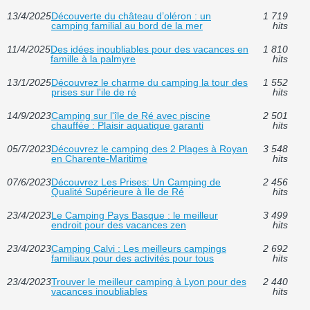
13/4/2025
Découverte du château d’oléron : un
1 719
camping familial au bord de la mer
hits
11/4/2025
Des idées inoubliables pour des vacances en
1 810
famille à la palmyre
hits
13/1/2025
Découvrez le charme du camping la tour des
1 552
prises sur l'ile de ré
hits
14/9/2023
Camping sur l'île de Ré avec piscine
2 501
chauffée : Plaisir aquatique garanti
hits
05/7/2023
Découvrez le camping des 2 Plages à Royan
3 548
en Charente-Maritime
hits
07/6/2023
Découvrez Les Prises: Un Camping de
2 456
Qualité Supérieure à Île de Ré
hits
23/4/2023
Le Camping Pays Basque : le meilleur
3 499
endroit pour des vacances zen
hits
23/4/2023
Camping Calvi : Les meilleurs campings
2 692
familiaux pour des activités pour tous
hits
23/4/2023
Trouver le meilleur camping à Lyon pour des
2 440
vacances inoubliables
hits