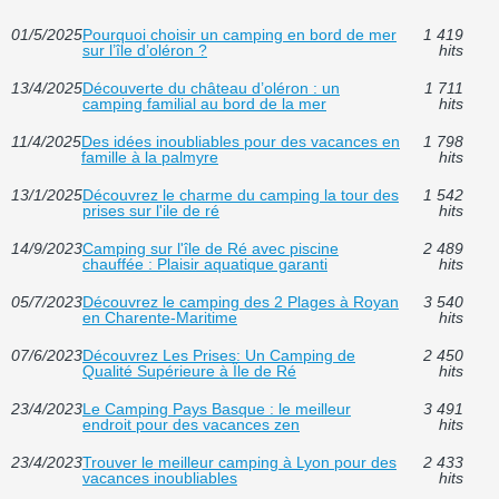
01/5/2025
Pourquoi choisir un camping en bord de mer
1 419
sur l’île d’oléron ?
hits
13/4/2025
Découverte du château d’oléron : un
1 711
camping familial au bord de la mer
hits
11/4/2025
Des idées inoubliables pour des vacances en
1 798
famille à la palmyre
hits
13/1/2025
Découvrez le charme du camping la tour des
1 542
prises sur l'ile de ré
hits
14/9/2023
Camping sur l'île de Ré avec piscine
2 489
chauffée : Plaisir aquatique garanti
hits
05/7/2023
Découvrez le camping des 2 Plages à Royan
3 540
en Charente-Maritime
hits
07/6/2023
Découvrez Les Prises: Un Camping de
2 450
Qualité Supérieure à Île de Ré
hits
23/4/2023
Le Camping Pays Basque : le meilleur
3 491
endroit pour des vacances zen
hits
23/4/2023
Trouver le meilleur camping à Lyon pour des
2 433
vacances inoubliables
hits