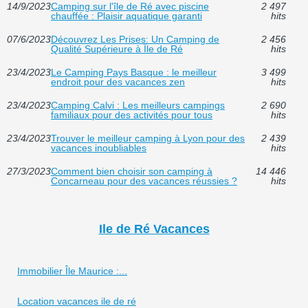
14/9/2023
Camping sur l'île de Ré avec piscine
2 497
chauffée : Plaisir aquatique garanti
hits
07/6/2023
Découvrez Les Prises: Un Camping de
2 456
Qualité Supérieure à Île de Ré
hits
23/4/2023
Le Camping Pays Basque : le meilleur
3 499
endroit pour des vacances zen
hits
23/4/2023
Camping Calvi : Les meilleurs campings
2 690
familiaux pour des activités pour tous
hits
23/4/2023
Trouver le meilleur camping à Lyon pour des
2 439
vacances inoubliables
hits
27/3/2023
Comment bien choisir son camping à
14 446
Concarneau pour des vacances réussies ?
hits
Ile de Ré Vacances
Immobilier Île Maurice :...
Location vacances ile de ré