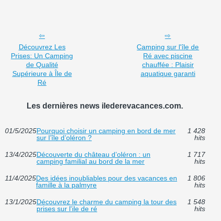
Découvrez Les
Camping sur l'île de
Prises: Un Camping
Ré avec piscine
de Qualité
chauffée : Plaisir
Supérieure à Île de
aquatique garanti
Ré
Les dernières news ilederevacances.com.
01/5/2025
Pourquoi choisir un camping en bord de mer
1 428
sur l’île d’oléron ?
hits
13/4/2025
Découverte du château d’oléron : un
1 717
camping familial au bord de la mer
hits
11/4/2025
Des idées inoubliables pour des vacances en
1 806
famille à la palmyre
hits
13/1/2025
Découvrez le charme du camping la tour des
1 548
prises sur l'ile de ré
hits