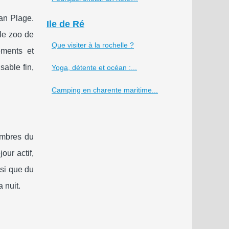
n Plage.
Ile de Ré
 le zoo de
Que visiter à la rochelle ?
ements et
sable fin,
Yoga, détente et océan :...
Camping en charente maritime...
embres du
our actif,
si que du
a nuit.