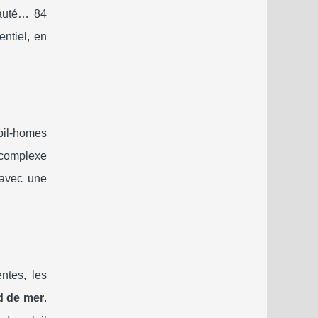
auté… 84
ntiel, en
bil-homes
 complexe
 avec une
ntes, les
d de mer
.