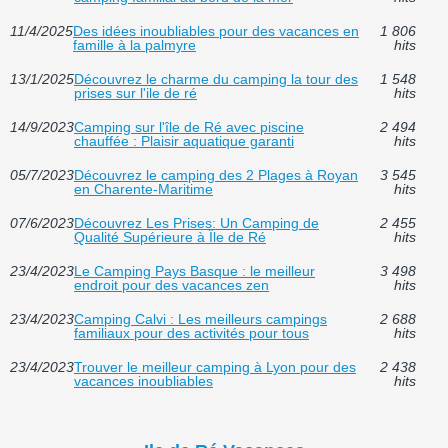
11/4/2025
Des idées inoubliables pour des vacances en
1 806
famille à la palmyre
hits
13/1/2025
Découvrez le charme du camping la tour des
1 548
prises sur l'ile de ré
hits
14/9/2023
Camping sur l'île de Ré avec piscine
2 494
chauffée : Plaisir aquatique garanti
hits
05/7/2023
Découvrez le camping des 2 Plages à Royan
3 545
en Charente-Maritime
hits
07/6/2023
Découvrez Les Prises: Un Camping de
2 455
Qualité Supérieure à Île de Ré
hits
23/4/2023
Le Camping Pays Basque : le meilleur
3 498
endroit pour des vacances zen
hits
23/4/2023
Camping Calvi : Les meilleurs campings
2 688
familiaux pour des activités pour tous
hits
23/4/2023
Trouver le meilleur camping à Lyon pour des
2 438
vacances inoubliables
hits