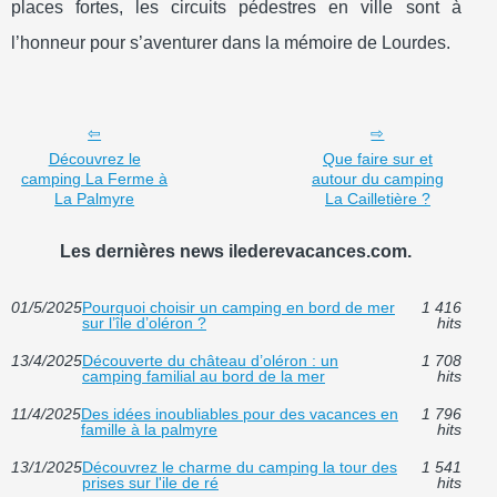
places fortes, les circuits pédestres en ville sont à
l’honneur pour s’aventurer dans la mémoire de Lourdes.
Découvrez le
Que faire sur et
camping La Ferme à
autour du camping
La Palmyre
La Cailletière ?
Les dernières news ilederevacances.com.
01/5/2025
Pourquoi choisir un camping en bord de mer
1 416
sur l’île d’oléron ?
hits
13/4/2025
Découverte du château d’oléron : un
1 708
camping familial au bord de la mer
hits
11/4/2025
Des idées inoubliables pour des vacances en
1 796
famille à la palmyre
hits
13/1/2025
Découvrez le charme du camping la tour des
1 541
prises sur l'ile de ré
hits