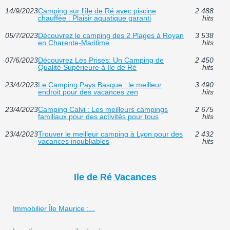
14/9/2023
Camping sur l'île de Ré avec piscine
2 488
chauffée : Plaisir aquatique garanti
hits
05/7/2023
Découvrez le camping des 2 Plages à Royan
3 538
en Charente-Maritime
hits
07/6/2023
Découvrez Les Prises: Un Camping de
2 450
Qualité Supérieure à Île de Ré
hits
23/4/2023
Le Camping Pays Basque : le meilleur
3 490
endroit pour des vacances zen
hits
23/4/2023
Camping Calvi : Les meilleurs campings
2 675
familiaux pour des activités pour tous
hits
23/4/2023
Trouver le meilleur camping à Lyon pour des
2 432
vacances inoubliables
hits
Ile de Ré Vacances
Immobilier Île Maurice :...